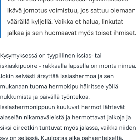
ikävä jomotus voimistuu, jos sattuu olemaan
väärällä kyljellä. Vaikka et halua, linkutat
jalkaa ja sen huomaavat myös toiset ihmiset.
Kysymyksessä on tyypillinen issias- tai
iskiaskipuoire - rakkaalla lapsella on monta nimeä.
Jokin selvästi ärsyttää issiashermoa ja sen
mukanaan tuoma hermokipu häiritsee yöllä
nukkumista ja päivällä työntekoa.
Issiashermonippuun kuuluvat hermot lähtevät
alaselän nikamaväleistä ja hermottavat jalkoja ja
siksi oireetkin tuntuvat myös jalassa, vaikka niiden
syy on selässä. Kuulostaa aika pahaenteiseltä.