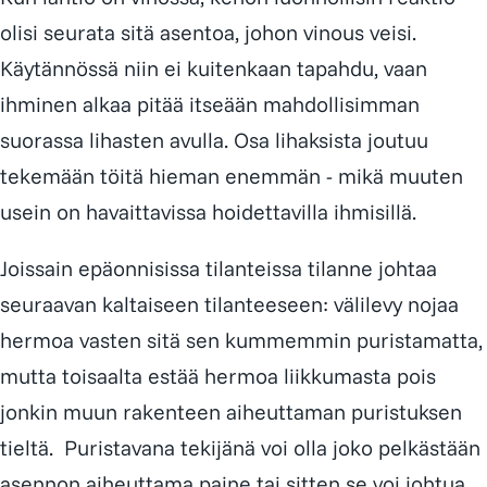
olisi seurata sitä asentoa, johon vinous veisi.
Käytännössä niin ei kuitenkaan tapahdu, vaan
ihminen alkaa pitää itseään mahdollisimman
suorassa lihasten avulla. Osa lihaksista joutuu
tekemään töitä hieman enemmän - mikä muuten
usein on havaittavissa hoidettavilla ihmisillä.
Joissain epäonnisissa tilanteissa tilanne johtaa
seuraavan kaltaiseen tilanteeseen: välilevy nojaa
hermoa vasten sitä sen kummemmin puristamatta,
mutta toisaalta estää hermoa liikkumasta pois
jonkin muun rakenteen aiheuttaman puristuksen
tieltä. Puristavana tekijänä voi olla joko pelkästään
asennon aiheuttama paine tai sitten se voi johtua