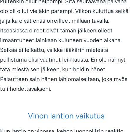
kuitenkin ollut helpompi. Sitä seuraavana päivänä
olo oli ollut vieläkin parempi. Viikon kuluttua selkä
ja jalka eivät enää oireilleet millään tavalla.
Itseasiassa oireet eivät tämän jälkeen olleet
ilmaantuneet lainkaan kuluneen vuoden aikana.
Selkää ei leikattu, vaikka lääkärin mielestä
pullistuma olisi vaatinut leikkausta. En ole nähnyt
tätä miestä sen jälkeen, kun hoidin hänet.
Palautteen sain hänen lähiomaiseltaan, joka myös
tuli hoidettavakseni.
Vinon lantion vaikutus
Kun lantio on vinossa, kehon luonnollisin reaktio