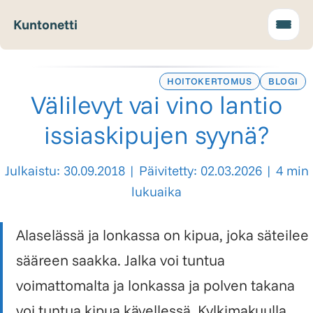
Kuntonetti
HOITOKERTOMUS
BLOGI
Välilevyt vai vino lantio
issiaskipujen syynä?
Julkaistu: 30.09.2018
|
Päivitetty: 02.03.2026
|
4 min
lukuaika
Alaselässä ja lonkassa on kipua, joka säteilee
sääreen saakka. Jalka voi tuntua
voimattomalta ja lonkassa ja polven takana
voi tuntua kipua kävellessä. Kylkimakuulla