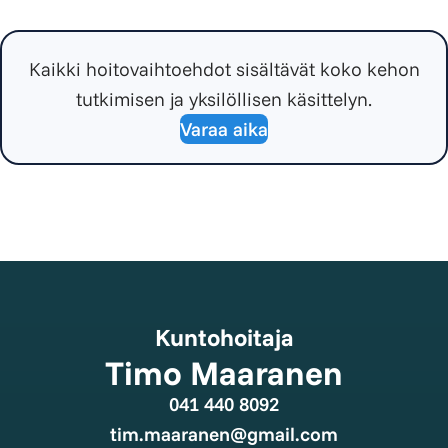
Kokemuksia ravintolisistä. Onko niistä hyötyä vai ei?
vatsakkumpu pieneni.
→ Lue lisää
→ Lue lisää
Kaikki hoitovaihtoehdot sisältävät koko kehon
tutkimisen ja yksilöllisen käsittelyn.
Varaa aika
Kuntohoitaja
Timo Maaranen
041 440 8092
tim.maaranen@gmail.com