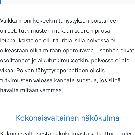
Vaikka moni kokeekin tähystyksen poistaneen
oireet, tutkimusten mukaan suurempi osa
leikkauksista on ollut turhia, sillä polvessa ei
oikeastaan ollut mitään operoitavaa – senhän olivat
osoittaneet jo alkututkimuksetkin: polvessa ei ole
vikaa! Polven tähystysoperaatioon ei siis
tutkimusten valossa kannata suostua, jos siinä
havaita mitään vammaa.
Kokonaisvaltainen näkökulma
Kokonaisvaltaisesta näkökulmasta katsottuna tulee