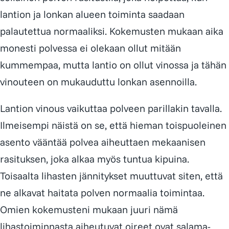
lantion ja lonkan alueen toiminta saadaan
palautettua normaaliksi. Kokemusten mukaan aika
monesti polvessa ei olekaan ollut mitään
kummempaa, mutta lantio on ollut vinossa ja tähän
vinouteen on mukauduttu lonkan asennoilla.
Lantion vinous vaikuttaa polveen parillakin tavalla.
Ilmeisempi näistä on se, että hieman toispuoleinen
asento vääntää polvea aiheuttaen mekaanisen
rasituksen, joka alkaa myös tuntua kipuina.
Toisaalta lihasten jännitykset muuttuvat siten, että
ne alkavat haitata polven normaalia toimintaa.
Omien kokemusteni mukaan juuri nämä
lihastoiminnasta aiheutuvat oireet ovat salama-