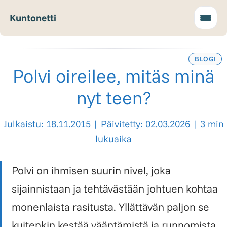
Kuntonetti
BLOGI
Polvi oireilee, mitäs minä
nyt teen?
Julkaistu: 18.11.2015
|
Päivitetty: 02.03.2026
|
3 min
lukuaika
Polvi on ihmisen suurin nivel, joka
sijainnistaan ja tehtävästään johtuen kohtaa
monenlaista rasitusta. Yllättävän paljon se
kuitenkin kestää vääntämistä ja runnomista.