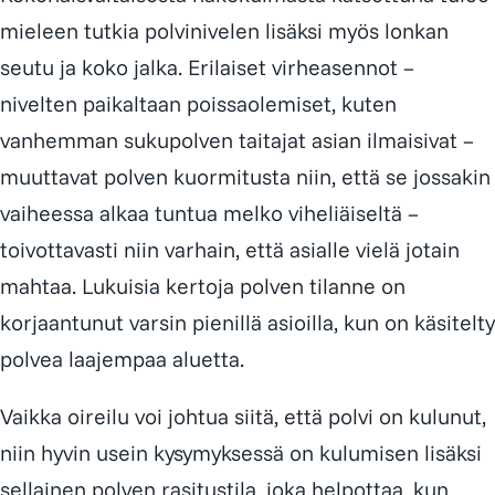
mieleen tutkia polvinivelen lisäksi myös lonkan
seutu ja koko jalka. Erilaiset virheasennot –
nivelten paikaltaan poissaolemiset, kuten
vanhemman sukupolven taitajat asian ilmaisivat –
muuttavat polven kuormitusta niin, että se jossakin
vaiheessa alkaa tuntua melko viheliäiseltä –
toivottavasti niin varhain, että asialle vielä jotain
mahtaa. Lukuisia kertoja polven tilanne on
korjaantunut varsin pienillä asioilla, kun on käsitelty
polvea laajempaa aluetta.
Vaikka oireilu voi johtua siitä, että polvi on kulunut,
niin hyvin usein kysymyksessä on kulumisen lisäksi
sellainen polven rasitustila, joka helpottaa, kun