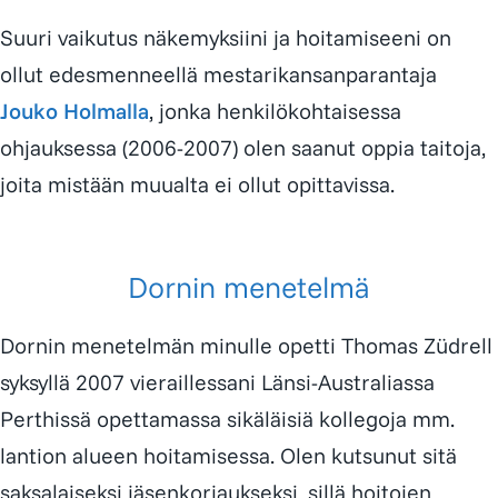
Suuri vaikutus näkemyksiini ja hoitamiseeni on
ollut edesmenneellä
mestarikansanparantaja
Jouko Holmalla
, jonka henkilökohtaisessa
ohjauksessa (2006-2007) olen saanut oppia taitoja,
joita mistään muualta ei ollut opittavissa.
Dornin menetelmä
Dornin menetelmän
minulle opetti
Thomas Züdrell
syksyllä 2007 vieraillessani Länsi-Australiassa
Perthissä opettamassa sikäläisiä kollegoja mm.
lantion alueen hoitamisessa. Olen kutsunut sitä
saksalaiseksi jäsenkorjaukseksi, sillä hoitojen