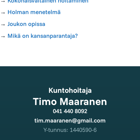
→
Kokonaisvaltainen hoitaminen
→
Holman menetelmä
→
Joukon opissa
→
Mikä on kansanparantaja?
Kuntohoitaja
Timo Maaranen
041 440 8092
tim.maaranen@gmail.com
Y-tunnus: 1440590-6