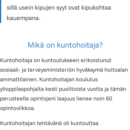
sillä usein kipujen syyt ovat kipukohtaa
kauempana.
Mikä on kuntohoitaja?
Kuntohoitaja on kuntoutukseen erikoistunut
sosiaali- ja terveys­minis­teriön hyväksymä hoitoalan
ammattilainen. Kuntohoitajan koulutus
ylioppilaspohjalta kesti puolitoista vuotta ja tämän
perusteella opinto­jeni laajuus lienee noin 60
opintoviikkoa.
Kuntohoitajan tehtävänä oli kuntouttaa