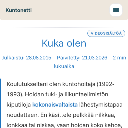
Kuntonetti
VIDEOSISÄLTÖÄ
Kuka olen
Julkaistu: 28.08.2015
|
Päivitetty: 21.03.2026
|
2 min
lukuaika
Koulutukseltani olen
kuntohoitaja
(1992-
1993). Hoidan tuki- ja liikuntaelimistön
kiputiloja
kokonaisvaltaista
lähestymis­tapaa
noudattaen. En käsittele pelkkää nilkkaa,
lonkkaa tai niskaa, vaan hoidan koko kehoa,