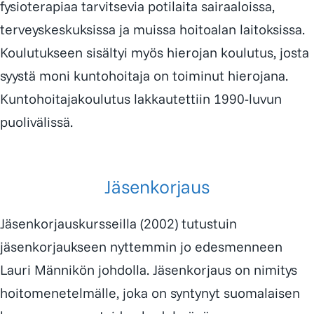
fysioterapiaa tarvitsevia poti­laita sairaaloissa,
terveyskeskuksissa ja muissa hoitoalan laitoksissa.
Koulutukseen sisältyi myös hierojan koulutus, josta
syystä moni kuntohoitaja on toiminut hierojana.
Kuntohoitajakoulutus lakkautettiin 1990-luvun
puolivälissä.
Jäsenkorjaus
Jäsenkorjauskursseilla (2002) tutustuin
jäsenkorjaukseen nyttemmin jo edesmenneen
Lauri Männikön
johdolla. Jäsenkorjaus on nimitys
hoito­menetelmälle, joka on syntynyt suomalaisen