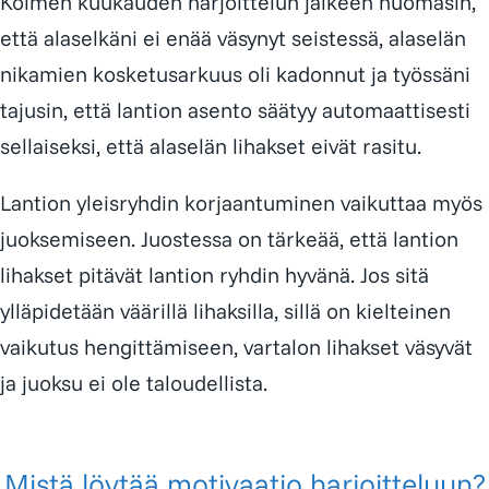
Kolmen kuukauden harjoittelun jälkeen huomasin,
että alaselkäni ei enää väsynyt seistessä, alaselän
nikamien kosketusarkuus oli kadonnut ja työssäni
tajusin, että lantion asento säätyy automaattisesti
sellaiseksi, että alaselän lihakset eivät rasitu.
Lantion yleisryhdin korjaantuminen vaikuttaa myös
juoksemiseen. Juostessa on tärkeää, että lantion
lihakset pitävät lantion ryhdin hyvänä. Jos sitä
ylläpidetään väärillä lihaksilla, sillä on kielteinen
vaikutus hengittämiseen, vartalon lihakset väsyvät
ja juoksu ei ole taloudellista.
Mistä löytää motivaatio harjoitteluun?