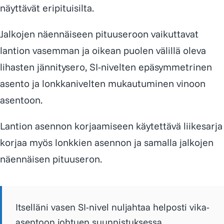
näyttävät eripituisilta.
Jalkojen näennäiseen pituuseroon vaikuttavat
lantion vasemman ja oikean puolen välillä oleva
lihasten jännitysero, SI-nivelten epäsymmetrinen
asento ja lonkkanivelten mukautuminen vinoon
asentoon.
Lantion asennon korjaamiseen käytettävä liikesarja
korjaa myös lonkkien asennon ja samalla jalkojen
näennäisen pituuseron.
Itselläni vasen SI-nivel nuljahtaa helposti vika-
asentoon johtuen suunnistuksessa