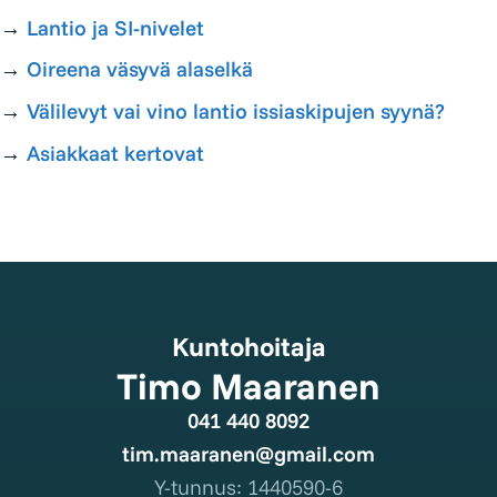
→
Lantio ja SI-nivelet
→
Oireena väsyvä alaselkä
→
Välilevyt vai vino lantio issiaskipujen syynä?
→
Asiakkaat kertovat
Kuntohoitaja
Timo Maaranen
041 440 8092
tim.maaranen@gmail.com
Y-tunnus: 1440590-6