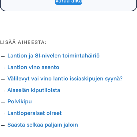
Varaa aika
LISÄÄ AIHEESTA:
→
Lantion ja SI-nivelen toimintahäiriö
→
Lantion vino asento
→
Välilevyt vai vino lantio issiaskipujen syynä?
→
Alaselän kiputiloista
→
Polvikipu
→
Lantioperaiset oireet
→
Säästä selkää paljain jaloin