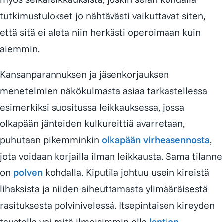
tutkimustulokset jo nähtävästi vaikuttavat siten,
että sitä ei aleta niin herkästi operoimaan kuin
aiemmin.
Kansanparannuksen ja jäsenkorjauksen
menetelmien näkökulmasta asiaa tarkastellessa
esimerkiksi suositussa leikkauksessa, jossa
olkapään jänteiden kulkureittiä avarretaan,
puhutaan pikemminkin
olkapään virheasennosta
,
jota voidaan korjailla ilman leikkausta. Sama tilanne
on
polven
kohdalla. Kiputila johtuu usein kireistä
lihaksista ja niiden aiheuttamasta ylimääräisestä
rasituksesta polvinivelessä. Itsepintaisen kireyden
taustalla voi mitä ilmeisimmin olla
lantion