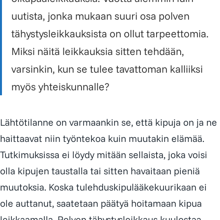
uutista, jonka mukaan suuri osa polven
tähystysleikkauksista on ollut tarpeettomia.
Miksi näitä leikkauksia sitten tehdään,
varsinkin, kun se tulee tavattoman kalliiksi
myös yhteiskunnalle?
Lähtötilanne on varmaankin se, että kipuja on ja ne
haittaavat niin työntekoa kuin muutakin elämää.
Tutkimuksissa ei löydy mitään sellaista, joka voisi
olla kipujen taustalla tai sitten havaitaan pieniä
muutoksia. Koska tulehduskipulääkekuurikaan ei
ole auttanut, saatetaan päätyä hoitamaan kipua
leikkaamalla. Polven tähystysleikkaus kuulostaa