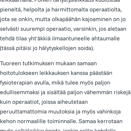
pieneltä, helpolta ja harmittomalta operaatiolta,
jota se onkin, mutta olkapäähän kajoaminen on jo
selvästi suurempi operaatio, varsinkin, jos aletaan
tehdä tilaa yht'äkkiä ilmaantuneelle ahtaumalle
(tässä pitäisi jo hälytyskellojen soida).
Tuoreen tutkimuksen mukaan samaan
hoitotulokseen leikkauksen kanssa päästään
fysioterapian avulla, mikä tulee myös paljon
edullisemmaksi ja sisältää paljon vähemmän riskejä
kuin operaatiot, joissa aiheutetaan
peruuttamattomia muutoksia ja myös vahinkoja
kehon normaalille toiminnalle. Samaa kerrotaan
myös selkäleikkauksista, joskin selän kohdalla