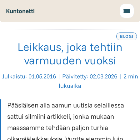
Kuntonetti
BLOGI
Leikkaus, joka tehtiin
varmuuden vuoksi
Julkaistu: 01.05.2016
|
Päivitetty: 02.03.2026
|
2 min
lukuaika
Pääsiäisen alla aamun uutisia selaillessa
sattui silmiini artikkeli, jonka mukaan
maassamme tehdään paljon turhia
olkapääleikkauksia. Vuotta aiemmin luin