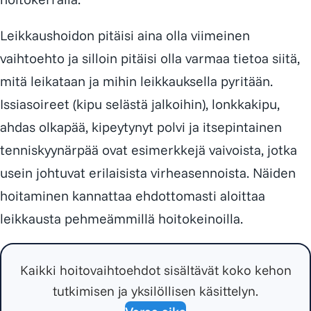
Leikkaushoidon pitäisi aina olla viimeinen
vaihtoehto ja silloin pitäisi olla varmaa tietoa siitä,
mitä leikataan ja mihin leikkauksella pyritään.
Issiasoireet (kipu selästä jalkoihin), lonkkakipu,
ahdas olkapää, kipeytynyt polvi ja itsepintainen
tenniskyynärpää ovat esimerkkejä vaivoista, jotka
usein johtuvat erilaisista virheasennoista. Näiden
hoitaminen kannattaa ehdottomasti aloittaa
leikkausta pehmeämmillä hoitokeinoilla.
Kaikki hoitovaihtoehdot sisältävät koko kehon
tutkimisen ja yksilöllisen käsittelyn.