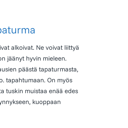
apaturma
at alkoivat. Ne voivat liittyä
n jäänyt hyvin mieleen.
kausien päästä tapaturmasta,
 ko. tapahtumaan. On myös
oita tuskin muistaa enää edes
kynnykseen, kuoppaan