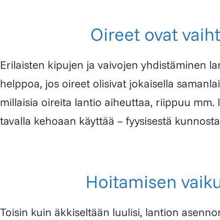
Oireet ovat vaih
Erilaisten kipujen ja vaivojen yhdistäminen la
helppoa, jos oireet olisivat jokaisella samanlai
millaisia oireita lantio aiheuttaa, riippuu mm. 
tavalla kehoaan käyttää – fyysisestä kunnosta,
Hoitamisen vaik
Toisin kuin äkkiseltään luulisi, lantion asenn