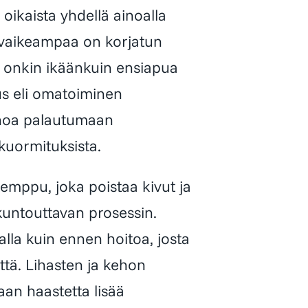
 oikaista yhdellä ainoalla
a vaikeampaa on korjatun
 onkin ikäänkuin ensiapua
us eli omatoiminen
kehoa palautumaan
 kuormituksista.
temppu, joka poistaa kivut ja
 kuntouttavan prosessin.
alla kuin ennen hoitoa, josta
yttä. Lihasten ja kehon
aan haastetta lisää