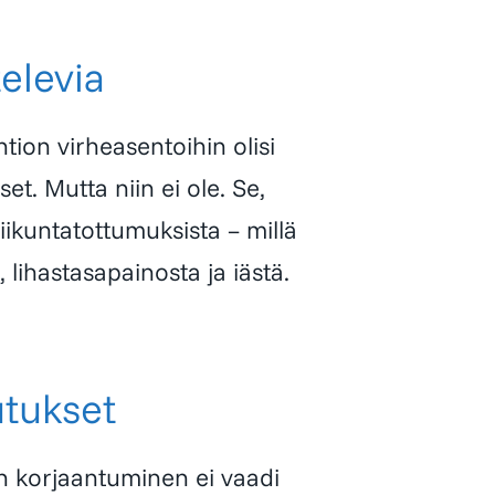
televia
ntion virheasentoihin olisi
set. Mutta niin ei ole. Se,
liikuntatottumuksista – millä
 lihastasapainosta ja iästä.
utukset
on korjaantuminen ei vaadi