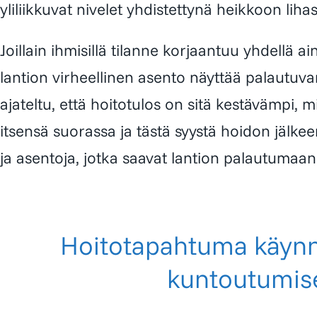
yliliikkuvat nivelet yhdistettynä heikkoon lih
Joillain ihmisillä tilanne korjaantuu yhdellä ain
lantion virheellinen asento näyttää palautuva
ajateltu, että hoitotulos on sitä kestävämpi,
itsensä suorassa ja tästä syystä hoidon jälkee
ja asentoja, jotka saavat lantion palautuma
Hoitotapahtuma käynn
kuntoutumis