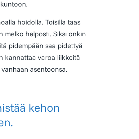
askuntoon.
oalla hoidolla. Toisilla taas
n melko helposti. Siksi onkin
 mitä pidempään saa pidettyä
n kannattaa varoa liikkeitä
an vanhaan asentoonsa.
istää kehon
en.