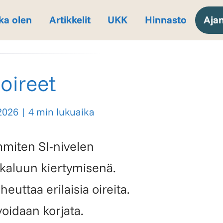
ka olen
Artikkelit
UKK
Hinnasto
Aja
oireet
.2026
|
4 min lukuaika
mmiten SI-nivelen
kkaluun kiertymisenä.
ttaa erilaisia oireita.
voidaan korjata.