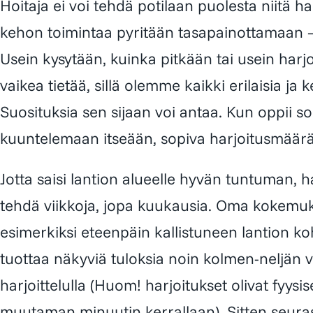
Hoitaja ei voi tehdä potilaan puolesta niitä har
kehon toimintaa pyritään tasapainottamaan – 
Usein kysytään, kuinka pitkään tai usein harjoi
vaikea tietää, sillä olemme kaikki erilaisia j
Suosituksia sen sijaan voi antaa. Kun oppii s
kuuntelemaan itseään, sopiva harjoitusmääräk
Jotta saisi lantion alueelle hyvän tuntuman, h
tehdä viikkoja, jopa kuukausia. Oma kokemuks
esimerkiksi eteenpäin kallistuneen lantion koh
tuottaa näkyviä tuloksia noin kolmen-neljän vi
harjoittelulla (Huom! harjoitukset olivat fyysis
muutaman minuutin kerrallaan). Sitten seurasi 