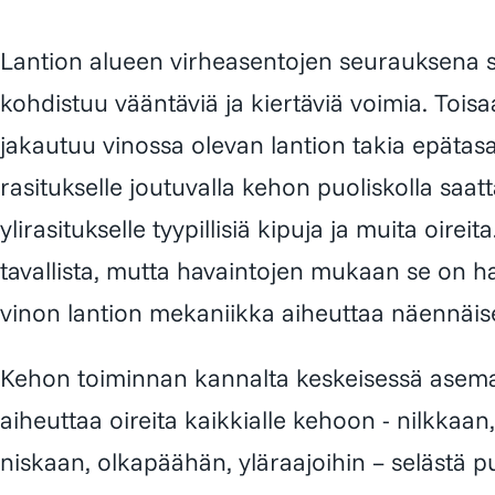
Lantion alueen virheasentojen seurauksena 
kohdistuu vääntäviä ja kiertäviä voimia. Tois
jakautuu vinossa olevan lantion takia epätasa
rasitukselle joutuvalla kehon puoliskolla saatt
ylirasitukselle tyypillisiä kipuja ja muita oirei
tavallista, mutta havaintojen mukaan se on ha
vinon lantion mekaniikka aiheuttaa näennäis
Kehon toiminnan kannalta keskeisessä asemas
aiheuttaa oireita kaikkialle kehoon - nilkkaan
niskaan, olkapäähän, yläraajoihin – selästä 