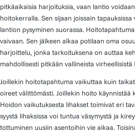
pitkäaikaisia harjoituksia, vaan lantio voidaan
hoitokerralla. Sen sijaan joissain tapauksiss
lantion pysyminen suorassa. Hoitotapahtuma
vaivaan. Sen jälkeen alkaa potilaan oma osu
harjoittelu, jonka tarkoituksena on auttaa 
mahdollisesti pitkään vallineista virheellisistä
Joillekin hoitotapahtuma vaikuttaa kuin taika
oireet välittömästi. Joillekin hoito käynnistää
Hoidon vaikutuksesta lihakset toimivat eri tav
syystä lihaksissa voi tuntua väsymystä ja kire
tottuminen uusiin asentoihin vie aikaa. Toisin