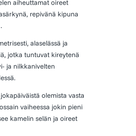
ivelen aiheuttamat oireet
kasärkynä, repivänä kipuna
.
trisesti, alaselässä ja
iä, jotka tuntuvat kireytenä
- ja nilkkanivelten
lessä.
 jokapäiväistä olemista vasta
Jossain vaiheessa jokin pieni
ee kamelin selän ja oireet