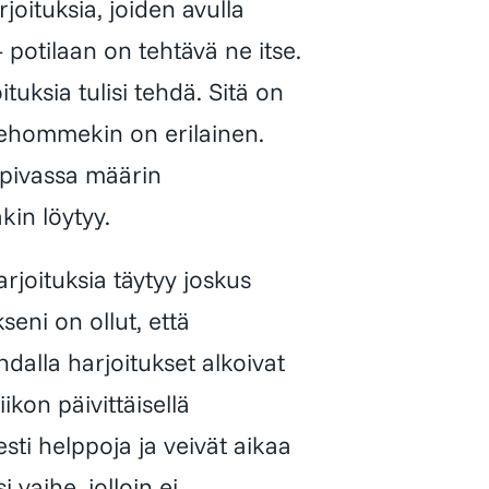
joituksia, joiden avulla
potilaan on tehtävä ne itse.
tuksia tulisi tehdä. Sitä on
a kehommekin on erilainen.
opivassa määrin
in löytyy.
arjoituksia täytyy joskus
eni on ollut, että
dalla harjoitukset alkoivat
ikon päivittäisellä
esti helppoja ja veivät aikaa
vaihe, jolloin ei