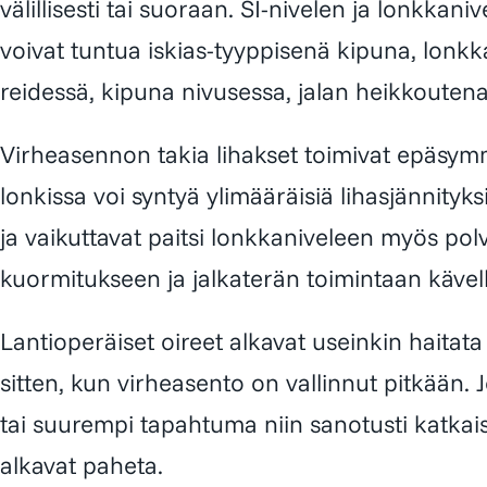
välillisesti tai suoraan. SI-nivelen ja lonkkan
voivat tuntua iskias-tyyppisenä kipuna, lonk
reidessä, kipuna nivusessa, jalan heikkoutena
Virheasennon takia lihakset toimivat epäsymme
lonkissa voi syntyä ylimääräisiä lihasjännityks
ja vaikuttavat paitsi lonkkaniveleen myös polvi
kuormitukseen ja jalkaterän toimintaan kävel
Lantioperäiset oireet alkavat useinkin haitata
sitten, kun virheasento on vallinnut pitkään. 
tai suurempi tapahtuma niin sanotusti katkais
alkavat paheta.