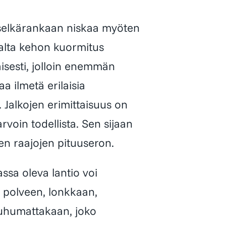
selkärankaan niskaa myöten
aalta kehon kuormitus
isesti, jolloin enemmän
aa ilmetä erilaisia
ta. Jalkojen erimittaisuus on
rvoin todellista. Sen sijaan
en raajojen pituuseron.
sa oleva lantio voi
, polveen, lonkkaan,
puhumattakaan, joko