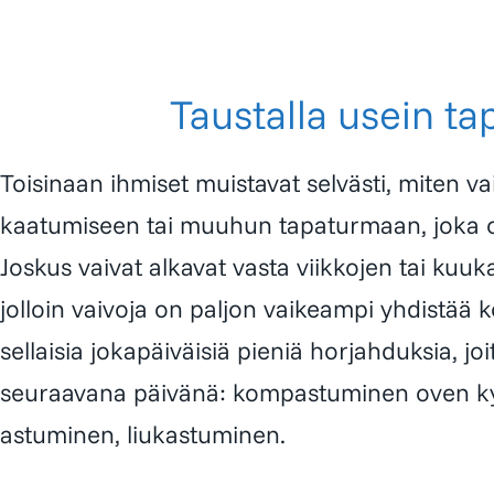
Taustalla usein t
Toisinaan ihmiset muistavat selvästi, miten vaiv
kaatumiseen tai muuhun tapaturmaan, joka o
Joskus vaivat alkavat vasta viikkojen tai kuu
jolloin vaivoja on paljon vaikeampi yhdistää
sellaisia jokapäiväisiä pieniä horjahduksia, j
seuraavana päivänä: kompastuminen oven 
astuminen, liukastuminen.